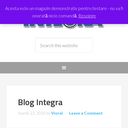
Acesta este un magazin demonstrativ pentru testare - nu va fi
onorată nicio comandă.
Respinge
Blog Integra
martie 23, 2020
by
Viorel
Leave a Comment