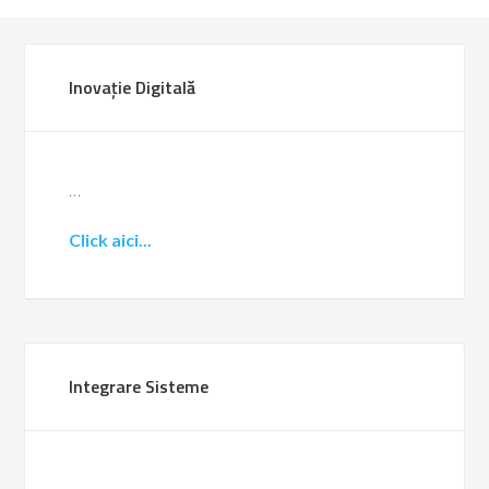
Inovație Digitală
…
Click aici...
Integrare Sisteme
…