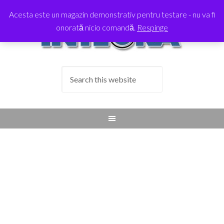
Acesta este un magazin demonstrativ pentru testare - nu va fi
onorată nicio comandă.
Respinge